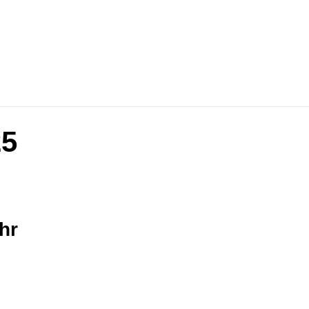
25
hr